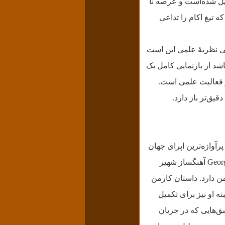
ل شده‌است و عرصه نا
کمینه گرایی و هنر موجز. که تیغ اکام را تداعی
لی نظریۀ علمی این است
شد از بازنمایی کامل یک
 و فعالیت علمی است.
قیق‌تر باز دارد.
ه دختر زیبای کولی اسپانیایی است که «ژرژ بیزه» Georges Bizet از آن پرآوازه‌ترین اپرای جهان
ژرژ بیزه Georges Bizet آهنگساز شهیر
من دارد. داستان کارمن
مى» Prosper Mérimée تنظیم شده که البته او نیز براى تکمیل
ق‌هایى که در جریان