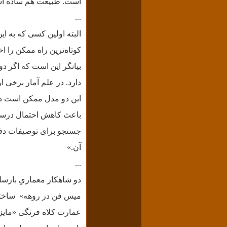
است. طبیعت هم ساده است
...
البته اولین کسی که به ا
کوتاه‌ترین راه ممکن را ا
بیانگر این است که اگر د
دارد.
در علم آمار برخی ا
این دو مدل ممکن است دار
باعث کاهش احتمال درست
جستجو برای توصیفات دقیق‌
آن.»
...
دو شاهکار معماریِ بارسلو
میس فن در روهه» ساخته، ب
عمارت کلاه فرنگی «مایز»