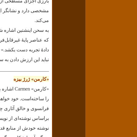
بارزی اجزای مسطحی از ف
می‌کند.
به سحن اینشتین اشاره ش
که عناصر پایۀ غیرقابل‌فر
دادۀ تجربه دست بکشد.» بن
نباید این ارزش دادن به س
____________________
«کارمن» ژرژ بیزه
را ساخته‌است.
خود خواه
فرانسوی و خالق آثاری چون
نوشته خودش از منابع قدی