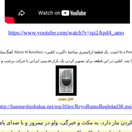
https://www.youtube.com/watch?v=qz2Apd4_amo
هنگ آغاز ویدئو  a Persian Market
http://hamneshinbahar.net/mp3files/ReyoRumoBaghdad38.mp
ردن نیاز دارد، به مکث و خیرگی، ولو در نیمروز و با صدای پا