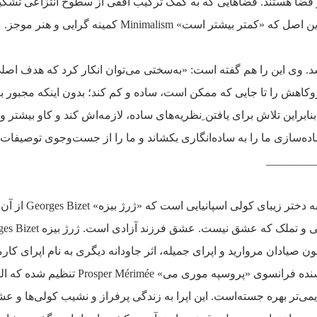
ضا هستند. فضاهایی که به کمک ترکیب افقی از سطوح انتزاعی تشکی
مشخصی دارد و نشانگر این اصل که «کمتر بیشتر است» Minimalism 
د. وی این را هم گفته است: «به‌سختی می‌توان انکار کرد که هدف اص
وکاهش را تا جایی که ممکن است، ساده و کم کند؛ بدون اینکه مجبور با
ابراین تلاش برای یافتن ِنظریه‌های ساده، لازمه‌‌اش کند و کاو بیشتر
اده‌سازی ما را به ساده‌انگاری بکشاند و ما را از جست‌وجوی توصیفات د
_________
«کارمن» Carmen اشاره ب
ی و تملک که عشق نیست. عشق فرزند آزادی است.
 صیادان مروارید و اپرای جمیله، اثر جاودانه دیگری به نام اپرای کار
براساس نوشته‌اى از نویسنده فرانسوى «پروسپه مورى 
می‌تر بهره جسته‌است. این اپرا به زندگى پرفراز و نشیب کولى‌ها و عش