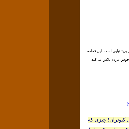
In است. یک قطعهٔ ارکستری ساختهٔ «آلبرت کتلبی» Albert W.Ketelbey آهنگ‌ساز بریتانیایی است. این قطعه
ی کبوتران! چیزی که