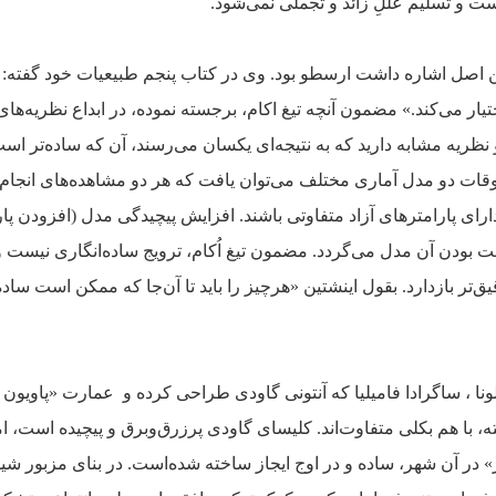
 و تسلیم عللِ زائد و تجملی نمی‌شود.
ین اصل اشاره داشت ارسطو بود. وی در کتاب پنجم طبیعیات خود گفته
ختیار می‌کند.» مضمون آنچه تیغ اکام، برجسته نموده، در ابداع نظریه‌ها
و نظریه مشابه دارید که به نتیجه‌ای یکسان می‌رسند، آن که ساده‌تر ا
وقات دو مدل آماری مختلف می‌توان یافت که هر دو مشاهده‌های انجام 
ای پارامترهای آزاد متفاوتی باشند. افزایش پیچیدگی مدل (افزودن پار
 بودن آن مدل می‌گردد.
مضمون تیغ اُکام، ترویج ساده‌انگاری نیست و 
تر بازدارد. بقول اینشتین «هرچیز را باید تا آن‌جا که ممکن است ساده ک
نا ، ساگرادا فامیلیا که آنتونی گاودی طراحی کرده و عمارت «پاویون 
ا هم بکلی متفاوت‌اند. کلیسای گاودی پرزرق‌وبرق و پیچیده است، اما پ
 در آن شهر، ساده و در اوج ایجاز ساخته شده‌است. در بنای مزبور 