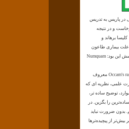
زاده شد. وی مدتی در پاریس به تدریس
رخاست و در نتیجه
لیسا برهاند و
ود، اکام به علت بیماری طاعون
وی از پیش‌گامان نام‌گرایی بود. اصل ایجاز در توصیف و الگوسازی از اوست. تکیه کلامش این بود: Numquam
به زبان ساده یعنی احتمال صحیح بودن توضیح ساده تر ،بیشتر است. این اصل با نام تیغ اوکام Occam's razor معروف
ورت علمی، نظریه ای که
وارد، توضیح ساده تر،
ده‌ترین را بگزین. در
م. بدون ضرورت نباید
ش‌تر از پیچیده‌ترها