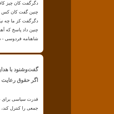
دگرگفت کان چیز کا
چنین گفت کان کس که د
دگرگفت کز ما چه نی
چنین داد پاسخ که آ
شاهنامه فردوسی - د
گفت‌و‌شنود با هدایت
اگر حقوق رعایت 
قدرت سیاسی برای حف
جمعی را کنترل کند، 