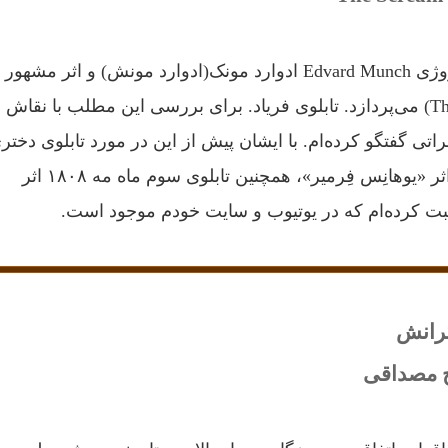
این بحث به نقاش نروژی Edvard Munch ادوارد مونک(ادوارد مونش) و اثر مشهور
Skrik جیغ (The Scream) می‌پردازد. تابلوی فریاد. برای بررسی این مطلب با نقاش
اتی گفتگو کرده‌ام. با ایشان پیش از این در مورد تابلوی دختر
با گوشواره‌ مروارید اثر «یوهانِس فِرمیر»، همچنین تابلوی سوم ماه مه ۱۸۰۸ اثر
ت کرده‌ام که در یوتیوب و سایت خودم موجود است.
گرانش
ج مصداقی