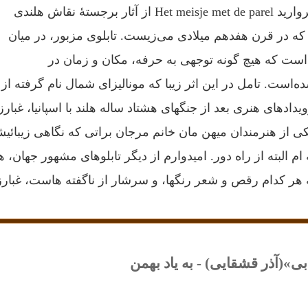
دختری با گوشواره مروارید Het meisje met de parel از آثار برجستهٔ نقاش هلندی
ه در قرن هفدهم میلادی می‌زیست. تابلوی مزبور، در میان
ی است که هیچ گونه توجهی به حرفه، مکان و زمان در
است. تامل در این اثر زیبا که مونالیزای شمال نام گرفته از
دادهای هنری بعد از جنگهای هشتاد ساله هلند با اسپانیا، غبارز
همین رو پ
م البته از راه دور. امیدوارم از دیگر تابلوهای مشهور جهان، 
 هر کدام رقص و شعر رنگها، و سرشار از ناگفته هاست، غبارز
ی»(آذر قشقایی) - به یاد بهمن