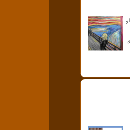
 او
ی