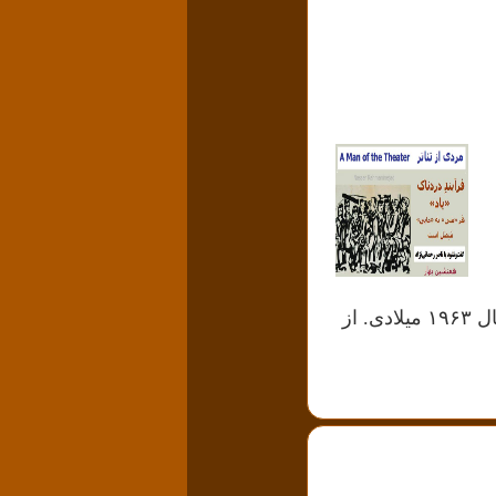
منطقه جنگی)، اثر اوژن اونیل Eugen O'neill بود که به ۵۷ سال پیش برمی‌گردد. سال ۱۹۶۳ میلادی. از