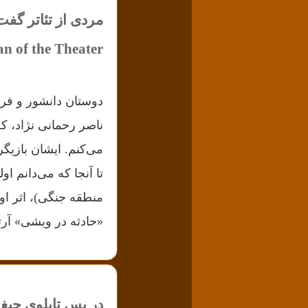
مردی از تئاتر گفت‌
n of the Theater
دوستان دانشور و فره
ناصر رحمانی نژاد، ک
می‌کنم. ایشان بازیگر،
«حادثه در ویشی» آرتو
در پسِ تابلویِ جیغ The Scream