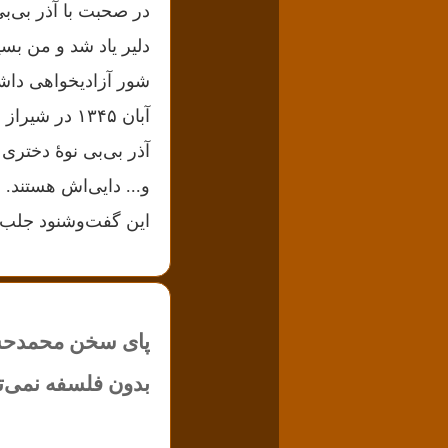
در صحبت با آذر بی‌بی
دلیر یاد شد و من بس
آبان ۱۳۴۵ در شیراز مظلومانه تیرباران شد.
آذر بی‌بی نوهٔ دختر
و... دایی‌اش هستند. 
این گفت‌و‌شنود جلب 
پای سخن محمدحس
بدون فلسفه نمی‌تو