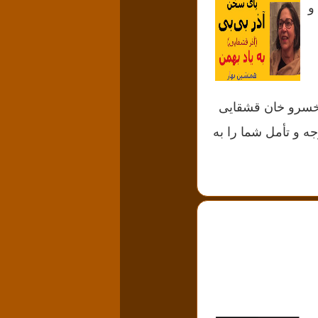
و
و خسرو خان قشقایی
جه و تأمل شما را به