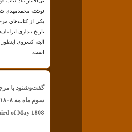
بی‌اختیار بیاد کتاب 
نوشته محمدمهدی شری
یکی از کتاب‌های مرج
تاریخ بیداری ایرانیا
البته کسروی اینطور ک
است.
گفت‌وشنود با مرج
سوم ماه مه ۱۸۰۸ (شاهکار فرانسیسکو گویا)
ird of May 1808