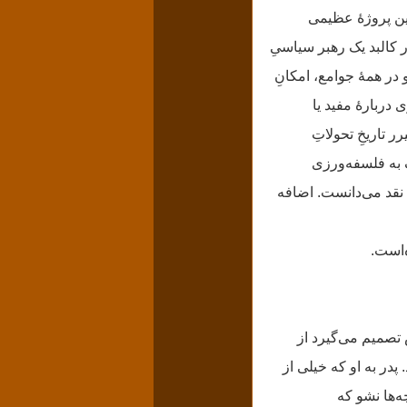
ن پروژهٔ عظیمی
 کالبد یک رهبر سیاسیِ
در همهٔ جوامع، امکانِ
دربارهٔ مفید یا
 تاریخِ تحولاتِ
به فلسفه‌ورزی
ِ نقد می‌دانست. اضافه
‌است.
 پدرش تصمیم می‌گیرد از
پدر به او که خیلی از
‌ها نشو که