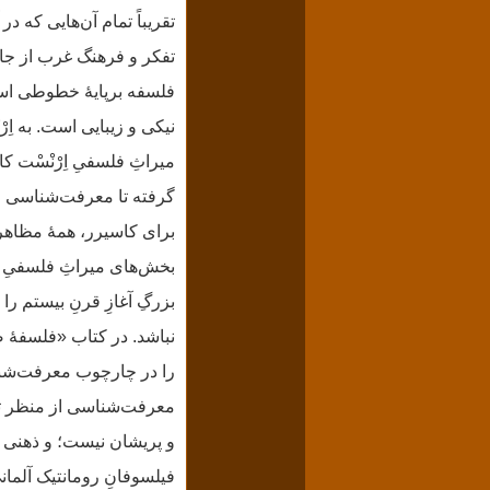
تقریباً تمام آن‌هایی که در
تفکر و فرهنگ غرب از جایگ
فلسفه برپایهٔ خطوطی است 
نیکی و زیبایی است. به اِ
میراثِ فلسفیِ اِرْنْسْت
گرفته تا معرفت‌شناسی و 
برای کاسیرر، همهٔ مظاهر
بخش‌های میراثِ فلسفیِ ک
بزرگِ آغازِ قرنِ بیستم ر
نباشد. در کتاب «فلسفهٔ 
را در چارچوب معرفت‌شناس
معرفت‌شناسی از منظر تار
و پریشان نیست؛ و ذهنی ه
فیلسوفانِ رومانتیک آلما