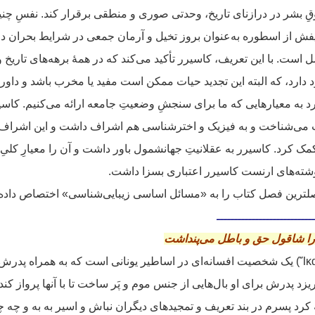
 بشر در درازنای تاریخ، وحدتی صوری و منطقی برقرار کند. نفسِ چنی
فش از اسطوره به‌عنوان بروز تخیل و آرمان جمعی در شرایط بحران در
 است. با این تعریف، کاسیرر تأکید می‌کند که در همهٔ برهه‌های تاریخ و 
 دارد، که البته این تجدید حیات ممکن است مفید یا مخرب باشد و داوری 
به معیارهایی که ما برای سنجشِ وضعیتِ جامعه ارائه می‌کنیم. کاسیرر
 می‌شناخت و به فیزیک و اخترشناسی هم اشراف داشت و این اشراف 
ها کمک کرد. کاسیرر به عقلانیتِ جهانشمول باور داشت و آن را معیارِ کلی
نوشته‌های ارنست کاسیرر اعتباری بسزا داشت.
لترین فصل کتاب را به «مسائل اساسی زیبایی‌شناسی» اختصاص داده
ــــــــــــــــــــــــــــ
را شاقول حق و باطل می‌پنداشت
ایکاروس (به یونانی: Ἴκαρος) یک شخصیت افسانه‌ای در اساطیر یونانی است که به همراه
د پدرش برای او بال‌هایی از جنس موم و پَر ساخت تا با آنها پرواز کند. 
د پسرم در بند تعریف و تمجیدهای دیگران نباش و اسیر به به و چه چه