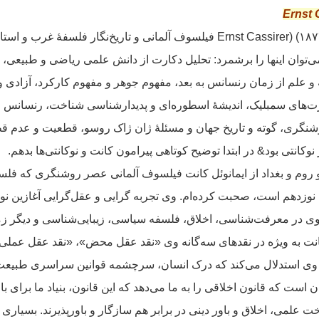
اِرْنْسْت کاسیرِر Ernst Cassirer) (۱۸۷۴–۱۹۴۵) فیلسوف آلمانی و تاریخ‌نگار فل
او می‌توان اینها را برشمرد: تحلیل دکارت از دانش علمی ریاضی و طبیعی،
 علم از زمان رنسانس به بعد، مفهوم جوهر و مفهوم کارکرد، آزادی و ف
ت‌های سمبلیک، اندیشهٔ اسطوره‌ای و پدیدارشناسی شناخت، رنسانس اف
شنگری، گوته و تاریخ جهان و مسئلهٔ ژان ژاک روسو، قطعیت و عدم ق
ِر نوکانتی بود& در ابتدا توضیح کوتاهی پیرامون کانت و نوکانتی‌ها بدهم.
وم و بغداد از ایمانوئل کانت فیلسوف آلمانی عصر روشنگری که فلسفه
 نوزدهم است، صحبت کرده‌ام. وی تجربه گرایی و عقل‌گرایی آغازین نوین
وی در معرفت‌شناسی، اخلاق، فلسفه سیاسی، زیبایی‌شناسی و دیگر زمینه‌
انت به ویژه در نقدهای سه‌گانه وی «نقد عقل محض»، «نقد عقل عملی»
 وی استدلال می‌کند که درک انسان، سرچشمه قوانین سراسری طبیعت
 است که قانون اخلاقی را به ما می‌دهد که این قانون، بنیاد ما برای باو
علمی، اخلاق و باور دینی در برابر هم سازگار و باورپذیرند. بسیاری