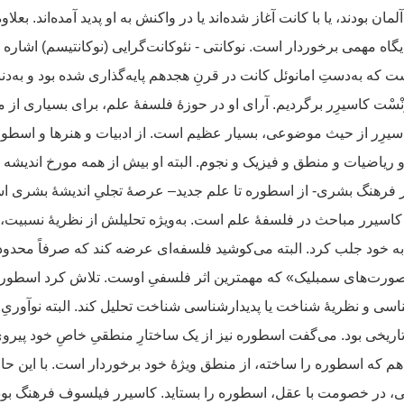
 آلمان بودند، یا با کانت آغاز شده‌اند یا در واکنش به او پدید آمده‌اند. بع
اه مهمی برخوردار است. نوکانتی - نئوکانت‌گرایی (نوکانتیسم) اشاره به
که به‌دستِ امانوئل کانت در قرنِ هجدهم پایه‌گذاری شده بود و به‌دنب
رْنْسْت کاسیرِر برگردیم. آرای او در حوزهٔ فلسفهٔ علم، برای بسیاری از
 کاسیرِر از حیث موضوعی، بسیار عظیم است. از ادبیات و هنرها و اسط
ریاضیات و منطق و فیزیک و نجوم. البته او بیش از همه مورخ اندیشه
 فرهنگ بشری- از اسطوره تا علم جدید– عرصهٔ تجلیِ اندیشهٔ بشری ا
اسیرر مباحث در فلسفهٔ علم است. به‌ویژه تحلیلش از نظریهٔ نسبیت، ک
ا به خود جلب کرد. البته می‌کوشید فلسفه‌ای عرضه کند که صرفاً محدو
صورت‌های سمبلیک» که مهمترین اثر فلسفیِ اوست. تلاش کرد اسطوره و
ی و نظریهٔ شناخت یا پدیدارشناسی شناخت تحلیل کند. البته نوآوریِ 
یخی بود. می‌گفت اسطوره نیز از یک ساختارِ منطقیِ خاصِ خود پیروی م
م که اسطوره را ساخته، از منطق ویژهٔ خود برخوردار است. با این حال
نی، در خصومت با عقل، اسطوره را بستاید. کاسیرر فیلسوف فرهنگ بود