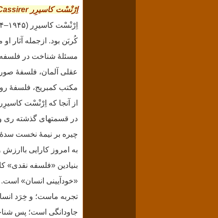
اِرْنْسْت کاسیرِر Ernst Cassirer
کُربَن بود. ازجمله آثار 
مسئلهٔ شناخت در فلسفه و
عقلی آلمان، فلسفهٔ صور
مکتب کمبریج، فلسفهٔ رو
از آنجا که اِرْنْسْت کاسیر
در قسمتهای گذشته ری و ر
چیره بر نیمهٔ نخست سدهٔ
به امروز کارایی باارزش 
بنیادین «فلسفه نقدی» ک
«خودآیینی انسان» است.
تجربه ماست؛ و خِرَد انسان
جاودانگی است؛ پس شناخت 