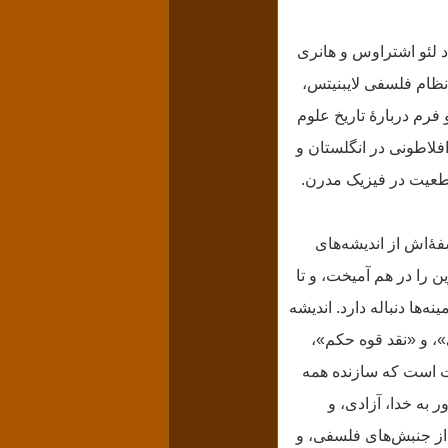
سفهٔ غرب و استاد لئو اشتراوس و هانری
 نظام فلسفی لایبنیتس،
رم دربارهٔ تاریخ علوم
لاطونی در انگلستان و
طعیت در فیزیک مدرن.
ٔ‌اش از اندیشه‌های
 را در هم آمیخت، و تا
ها دنباله دارد. اندیشه
، و «نقد قوه حکم»،
 است که سازنده همه
ر به خدا، آزادی، و
 از جنبش‌های فلسفی، و