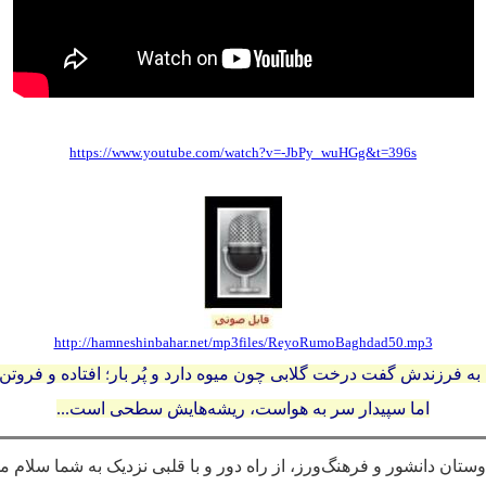
https://www.youtube.com/watch?v=-JbPy_wuHGg&t=396s
http://hamneshinbahar.net/mp3files/ReyoRumoBaghdad50.mp3
 به فرزندش گفت درخت گلابی چون میوه دارد و پُر بار
افتاده و فروت
؛
اما سپیدار سر به هواست، ریشه‌هایش سطحی است...
دوستان دانشور و فرهنگ‌ورز، از راه دور و با قلبی نزدیک به شما سلام 