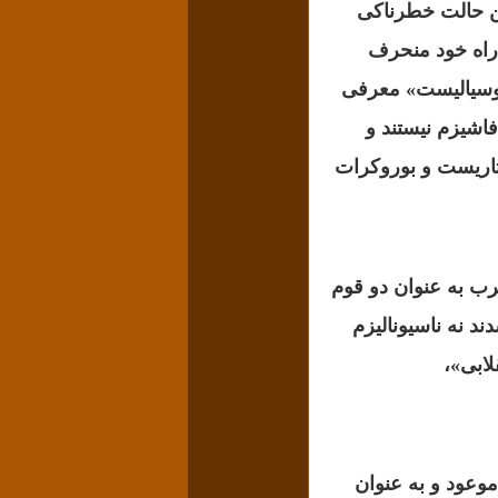
ین حالت خطرناکی
 راه خود منحرف
وسیالیست» معرفی
فاشیزم نیستند و
تاریست و بوروکرات
رب به عنوان دو قوم
 نه ناسیونالیزم
ابی»،
وعود و به عنوان