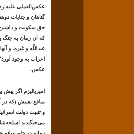
گناهان و جنایات دوهز
حق سکونت و داشتن 
که آن زمان به جنگ ی
عبداللّه و غیره.
و آنه
اعراب به وجود آورد٬
عکس.
امپریالیزم اگر پیش ب
منافع نفتیش (که در 
و تثبیت دولت اسرائ
زمانه در خاورمیانه هن