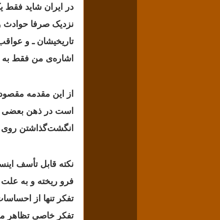
در ایران شاید فقط ی
نزدیک صرفا حوادث و
تاریخیشان ـ و عواقب
اشاره‌‌ی من فقط به 
از این مقدمه مقصود
است در ذهن بعضی از
انگشت‌گذاشتن روی ب
نکته قابل تأسف این
فرو ریخته و به علت 
تفکر تنها از احساسات