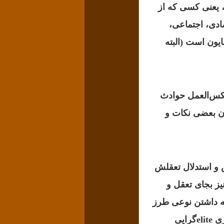
، یعنی کسی که از
ادی، اجتماعی،
یون است (البته
کس‌العمل حوادث
ن بعضی نکات و
 و استدلال تعقلش
یز بجای تعقل و
 به داشتن نوعی طرز
تفکر خاصی تظاهر می‌کنند نیز وجود دارد، روشنفکران ایرانی با این که غالبا به بیماری elite‌گرایی