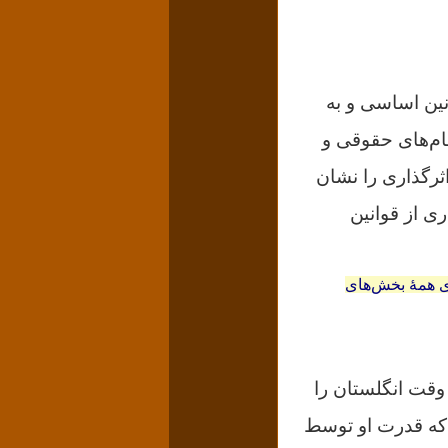
نین اساسى و به
ام‌های حقوقى و
ثرگذارى را نشان
ی از قوانین
برای همهٔ بخش‌های
ل، پادشاه وقت انگلستان را
 که قدرت او توسط