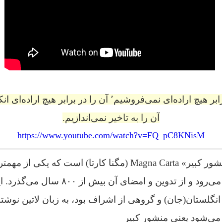
حق و عدالت را در برابر هیچ اراده‌ای نمی‌فروشیم٬ آن را در ب
آن را به تاخیر نمی‌اندازیم.
https://www.youtube.com/watch?v=FQ_pC8KNisM
این بحث در مورد «منشور کبیر» Magna Carta (مگنا کارتا) است که
قرون وسطی بشمار می‌رود و از تدوین و امض
انگلستان(جان) و گروهی از اشراف بود، به زبان لاتین نوشته 
 می‌شود یعنی منشور کبیر