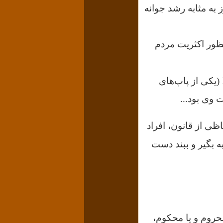
به مثابه رشد جوانه
ظور اکثریت مردم
گرچه یکی از دلائل تدوین منشور، اختلاف بین ‌‌«اینوسنت سوّم» Innocent III (یکی از پاپ‌های
 وی بود...
ظی از قانون، افراد
ه بگیر و ببند دست
محروم و یا محکوم،