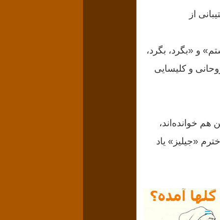
 بود و به پشتیبانی از
تم» و «بگرد، بگرد،
وحانی و کلیسایی
ثال جان دالن هم خوانده‌اند،
ترم «جیلیز» یاد