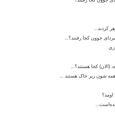
 کردند...
دای جوون کجا رفتند؟..
.
زی
(الان) کجا هستند؟...
ن همه شون زیر خاک هستند ...
اومد؟
نده‌است
...