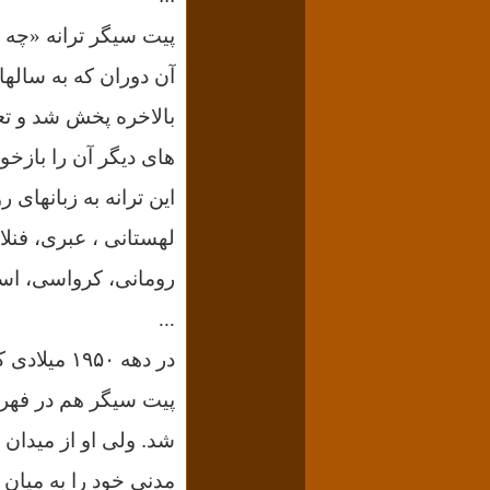
بالاخره پخش شد و تعد
های دیگر آن را بازخوا
این ترانه به زبانهای 
لهستانی ، عبری، فنل
رومانی، کرواسی، استون
...
در دهه ۵۰
پیت سیگر هم در فهرس
شد. ولی او از میدان 
مدنی خود را به میان م