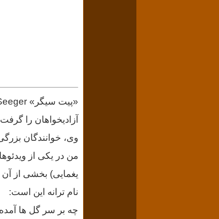
آزادیخواهان را گرفت؛ 
وی، خوانندگان بزرگی آ
من در یکی از ویدئوه
یغمایی) بخشی از آن ر
نام ترانه این است:
چه بر سر گل ها آمده؟ e Have All the Flowers Gone