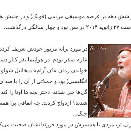
ز شش دهه در عرصه موسیقی مردمی (فولک) و در جنبش ه
سالگی درگذشت.
عازم سفر بودم. در هواپیما نفر کنار د
خواندن رمان «دُن آرام» میخائیل شولو
انگلیسی) بود و جملاتی از آن را با صدای
گل‌ها چی شدند، دختر بچه ها اونا را ک
شدتد؟ ازدواج کردند. چه اتفاقی برا همس
جنگ...
ف تر، مردی با همسرش در مورد فرزندانشان صحبت می‌کر