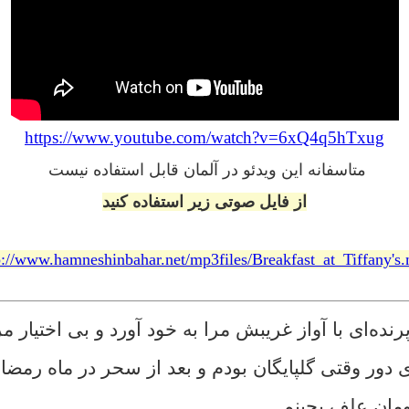
https://www.youtube.com/watch?v=6xQ4q5hTxug
متاسفانه این ویدئو در آلمان قابل استفاده نیست
از فایل صوتی زیر استفاده کنید
p://www.hamneshinbahar.net/mp3files/Breakfast_at_Tiffany's
‌ای با آواز غریبش مرا به خود آورد و بی اختیار مر
ی دور وقتی گلپایگان بودم و بعد از سحر در ماه رمض
ومان علف بچینم.