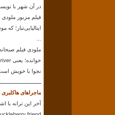
در آن شهر با نویسن
ایتالیایی‌تبار؛ که
...
خوانده؛ یعنی moon river بسیار زیباست. گویی نوعی گفتگوی درونی
نجوا با خویش
است
ـــــــــــــــــــــــــــ
ماجراهای هاکلبری 
آخر این ترانه با اش
uckleberry friend