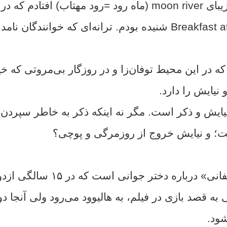
بی‌اختیار بیاد ترانه زیبای moon river (ماه رود =رود مهتاب) 
تیفانی» Breakfast at Tiffany's شنیده بودم. ترانه‌ای که خوانندگ
که در این محیط توفان‌زا و در روزگار بی‌مروتی که خی
نیایش را دارد.
یایش و ذکر است.
مگر نه اینکه ذکر به خاطر سپردن
ست؛ و نیایش خروج از روزمرگی و پوچی؟
فیلم «صبحانه در تیفانی» درباره دختر
ه قصد بازی در فیلم، به هالیوود می‌رود ولی
آنجا دو
ود.