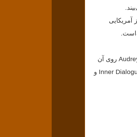
یند.
هنری مانچینی Henry Mancini آهنگساز آمریکایی
‌است.
ملودی فیلم صبحانه در تیفانی و ترانه ای که «اُدری هپ رن» Audrey Hepburn روی آن
Inner Dialog
و