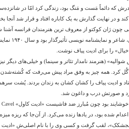
درش که دائماً مَست و مَنگ بود، زندگی کرد امّا در شانزده‌س
ند و در نهایت گذارش به یک کاباره‌ افتاد و قرار شد آنجا بخ
گانی چون ژان کوکتو از معروف ترین هنرمندان فرانسه آشنا ش
شوالیه» (هنرمند نامدار تئاتر و سینما) و خیلی‌های دیگر نی
ُل کرد.
همه چیز به وفق مراد پیش می‌رفت که کُشته‌شدن 
فتاد و ادیت پیاف را کشان کشان به زندان بردند.
پُشت سرهم ب
د و صورتش درب و داغون شد.
خوشایند بود چون مُبارز ضد فاشیست
«ادیت کاول»
اعدام شده بود، در یادها زنده می‌کرد.
 یعنی «گنجشکک»، لقب گرفت و کسی وی را با نام اصلی‌ش «ادیت