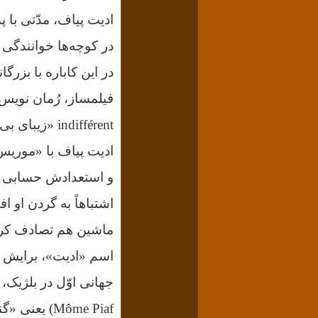
ادیت پیاف، مدّتی با پ
در کوچه‌ها خوانندگی ک
در این کاباره با بزر
indifférent «زیبای بی‌خیال» را برای ادیت پیاف نوشت.
ادیت پیاف با «موریس 
و استعدادش حسابی گ
اشتباهاً به گردن او ا
ماشین هم تصادف کر
اسم «ادیت»، برایش 
جهانی اوّل در بلژیک، 
Môme Piaf)