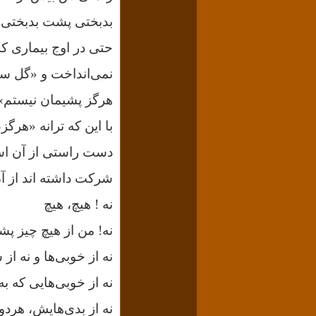
بدبختی پشت بدبختی و 
حتی در اوج بیماری که 
نمی‌انداخت و «گل سرخ
هرگز پشیمان نیستم»
با این‌ که ترانه «هر
دست راستی از آن استف
شرکت داشته اند از آن 
نه ! هیچ، هیچ
نه! من از هیچ چیز پش
نه از خوبی‌ها و نه ا
نه از خوبی‌هایی که ب
نه از بدی‌هایش، هرد