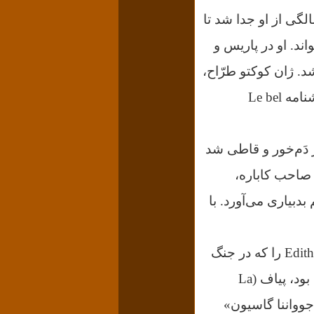
الگی از او جدا شد تا
واند.
او در پاریس و
د. ژان کوکتو طرّاح،
فیلمساز، رُمان نویس، شاعر و نمایشنامه نویسی تأثیرگذار بود و سال ۱۹۴۰ نمایشنامه Le bel
ز دَم‌خور و قاطی شد
صاحب کاباره،
دبیاری می‌آورد. با
Edith Cavel را که در جنگ
از آن‌جا که ریزه میزه بود، پیاف (La
 جوواننا گاسیون»