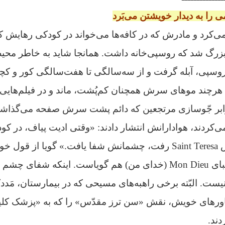
 را به دیدار خویشتن می‌بَرد
‌کرد و مادرش که در کافه‌ها می‌خواند در کودکی رهایش کر
زرگ شد که روسپی‌خانه‌ داشت. همانجا شاید به خاطر محی
وسپی، آبله گرفت و از سه‌سالگی تا هفت‌سالگی کور و کچل 
. هرچند موهای سرش همچنان کم‌پُشت، ماند و در فیلم‌هایی ک
ابر جّوسازی مرتجعین که دائم پشت سرش صفحه می‌گذاشتند 
می‌کردند، هوادارانش انتشار دادند:
«وقتی ادیت پیاف، در کود
س
Saint Teresa رفت، چشمانش شفا یافت.»
گویا از قول خ
 گویاست.
اینکه شفای چشم ا
 نیست.
البّته برخی راهبه‌های مسیحی که در بیمارستان، مَددکا
بر باورهای خویش، نقش «سن ترز مقدّس» را که به «پزشک ک
دند.