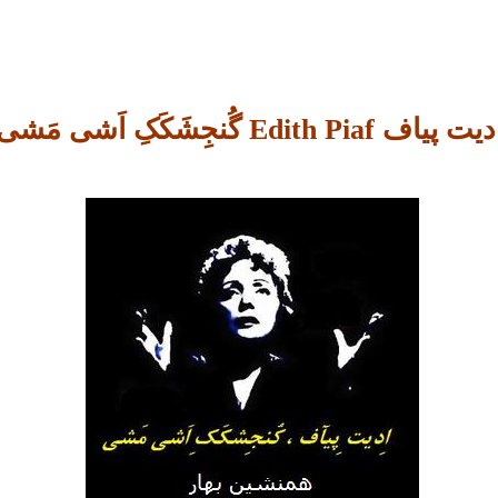
یت پیاف Edith Piaf گُنجِشَکَکِ اَشی مَشی