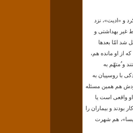
د و «ادیت»، نزد
ط غیر بهداشتی و
شد امّا بعدها
ه از او مانده هم،
و ُمتهّم به
کی با روسپیان به
ودش هم همین مسئله
و واقعی است یا
ر بودند و بیماران را
لیسا»، هم شهرت