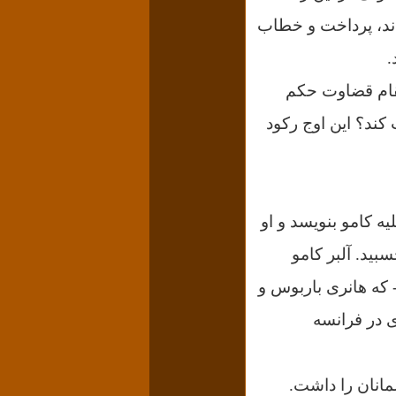
دند، پرداخت و خطاب
.
مقام قضاوت حکم
 کند؟ این اوج رکود
ه کامو بنویسد و او
سبید. آلبر کامو
 در جنبش ضدفاشیستیِ آمستردام پله‎‏یل Mouvement Amsterdam-Pleyel - که هانری باربوس و
ی در فرانسه
مانان را داشت.