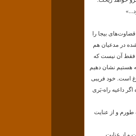
...»
قضاوت‌های بیجا را
شده در مدعیان هم
غ فقط آن نیست که
ه هستیم نشان دهیم
وغ است. خود فریبی
اگر داعیه راه-بَری
طورم و از عنایت
 و از عنایت