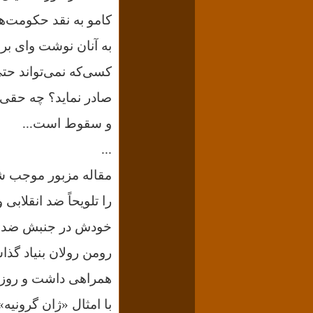
کامو به نقد حکومت‌ها
به آنان نوشت وای بر 
کسی‌که نمی‌تواند حت
صادر نماید؟ چه حقی دا
و سقوط است...
...
مقاله مزبور موجب شد 
را تلویحاً ضد انقلابی 
رومن رولان بنیاد گذا
همراهی داشت و روزنا
با امثال «ژان گرونی