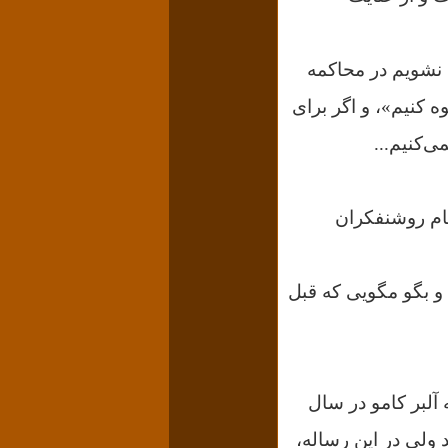
 نشویم در محاکمه
 کنیم»، و اگر برای
می‌کنیم...
مام روشنفکران
 و بگو مگویی که قبل
 تا پیش از نگارش کتاب-مقاله‌ «انسان طاغی» L'Homme révolté که آلبر کامو در سال
د ولی در این رساله،