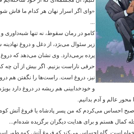
«وای اگر اسرار نهان هر کدام ما فاش شود
...
کامو در رمان سقوط، نه تنها شبه‌داوری و
زیر سئوال می‌برَد،
از
دغل و دروغ نهادینه 
پرده برمی‌دارد. وی نشان می‌دهد که درو
حرفی ناراست بزنیم. اگر بیش از آن چه ک
نیز، دروغ است. راست‌ها را نگفتن هم در
و خودخدابینی هم ریشه در دروغ دارد بویژه 
محور عالم و آدم بدانیم.
بح احساس می‌کردم که من پسر پادشاه یا فروغ آتش کوه 
ه کمال هستم و برای هدایت دیگران برگزیده شده‌ام...
خواه است. گاه احساس می‌کند که فروغ آتش کوه طور است