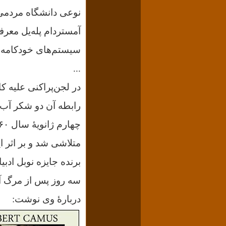
نوعی دانشگاه مردمی پ
آمستردام پله‏‌یل معرف
سیستم‌های خودکامه بو
...
در لجن‌پراکنی علیه 
رابطه آن دو شکر آب ش
متلاشی شد و بر اثر ا
برنده جایزه نوبل اد
دربارۀ وی نوشت: