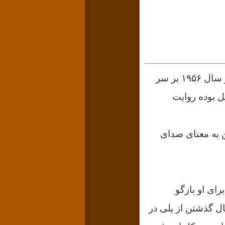
سقوط (La Chute) نام کتابی است از آلبر کامو، نویسندهٔ مشهور فرانسوی که در سال ۱۹۵۶ بر سر
ل بوده روایت
ن به معنای صدای
رای او بازگو
ال گذشتن از پلی در