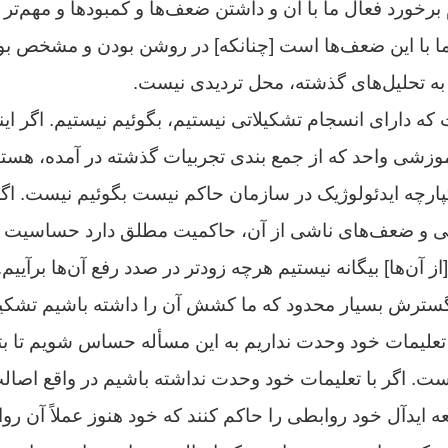
 برخورد فعال ما با آن و داشتن ضعف‌ها و کمبودها و مهم‌تر 
ا با این ضعف‌ها است [چنانکه] در روشن بودن و مشخص بو
ه به تحلیل‌هاى گذشته، محل تردیدى نیست.
ت که داراى انسجام تشکیلاتى نیستیم، بگوئیم نیستیم. اگر ا
شى واحد که از جمع بندى تجربیات گذشته در آمده، هستیم
ارچه ایدئولوژیک در سازمان حاکم نیست بگوئیم نیست. ا
یى و ضعف‌هاى ناشى از آن، حاکمیت مطلق دارد حساسیت نش
ز آن‌ها] بیگانه نیستیم هرچه زودتر در صدد رفع آن‌ها برآییم. 
 گسترش بسیار محدود که ما کشش آن را داشته باشیم تشکیل
تعلیمات خود وحدت نداریم به این مسأله حساس شویم تا بتوا
. اگر با تعلیمات خود وحدت نداشته باشیم در واقع اصال
ه ایدآل خود روابطى را حاکم کنند که خود هنوز عملاً آن روا