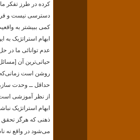
کرده در طرز تفکر ما 
دسترسى نیست و فرسنگ
کمى ببیشتر به واقعی
ابهام استراتژیک به ا
عدم توانائى ما در ح
حیاتى‌ترین آن [مسائل
روشن است زمانی‌که م
حداقل ــ وحدت سازما
از نظر آموزشى است،
ابهام استراتژیک نباش
ذهنى که هرگز تحقق پید
می‌شود در واقع نه ن