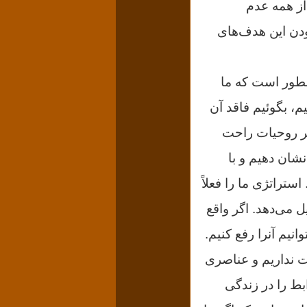
از همه عدم
دن این هدف‌هاى
ینطور است که ما
، بگوئیم فاقد آن
گر روحیات راحت
ان دهیم و با
استراتژى ما را فعلاً
 می‌دهد. اگر واقع
نیم آنرا رفع کنیم.
ت نداریم و عناصرى
بط را در زندگى