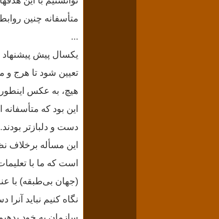
توانستیم با این هدفه
متأسفانه چنین روابطى
...
یکسال پیش پیشنهاد ش
تعیین شود تا هرج و م
هیچ، به عکس اینطور 
این بود که متأسفانه 
دست و دلبازتر بودند.
این مسأله برخلاف نظ
است که ما با تعلیما
(جهان بى‌طبقه) با عن
نگاه کنیم نباید آنرا
سازمان به خود بدهیم 