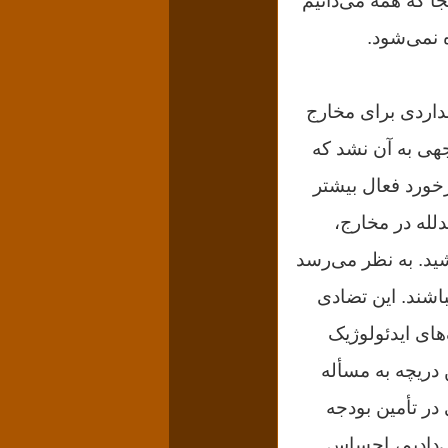
جا که همه می‌دانیم
 نمی‌شود.
داردى براى مخارج
جهى به آن نشد که
خورد فعال بیشتر
دلله در مخارج،
شید. به نظر می‌رسد
اشند. این تضادى
هاى ایدئولوژیک
 دریچه به مسأله
 در تأمین بودجه
ی‌دادیم، احساس