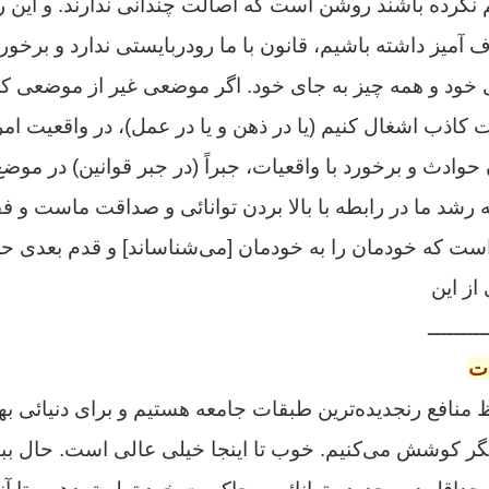
کرده باشند روشن است که اصالت چندانى ندارند. و این را م
ارف آمیز داشته باشیم، قانون با ما رودربایستى ندارد و ب
ود و همه چیز به جاى خود. اگر موضعى غیر از موضعى که م
کاذب اشغال کنیم (یا در ذهن و یا در عمل)، در واقعیت امر
ن حوادث و برخورد با واقعیات، جبراً (در جبر قوانین) در مو
رشد ما در رابطه با بالا بردن توانائى و صداقت ماست و ف
ت که خودمان را به خودمان [مى‌شناساند] و قدم بعدى ح
از این
ـــــــــ
ات
 منافع رنجدیده‌ترین طبقات جامعه هستیم و براى دنیائى به
ر کوشش می‌کنیم. خوب تا اینجا خیلى عالى است. حال ببینی