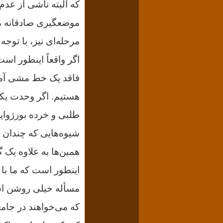
که البته ناشى از عدم
موضعگیرى صادقانه م
مرحله‌اى نیز، با توج
اگر واقعاً اینطور اس
فاقد یک خط مشى آموز
هستیم. اگر وحدت یکپ
طلبى و خرده بورژوا
شیوه‌هایى که چندان [ا
همین‌ها به علاوه یک
اینطور است که ما با 
مسأله خیلى روشن است
که می‌خواهند در جامع