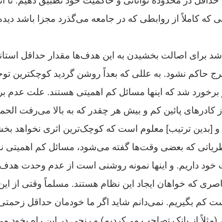
ا حداقل در محدوده توانائى و حاکمیت خود تطبیق دهیم. تا آن
 که کاملاً از روابطى که در جامعه می‌گذرد مجزا باشد دیده
د براى اصالت بخشیدن به این هدف‌ها مقدار حداقل استان
رج حاکم نشود. به عللى که بعداً روشن گردید کوچکترین تو
برخورد شد که اینها مسائل کم اهمیتى هستند. علت عدم بر
از کادرهاى پائین کم و بیش هر چقدر که به بالا می‌رفت الحم
 و [بدین ترتیب] معلوم است که کوچک‌ترین اثرى نخواهد بخ
ریاتى که بعضى وقت‌ها گفته می‌شود، مسائل کم اهمیتى نب
ت خود داریم. و اینها نمونه روشنى است از عدم وحدت هدف‌
اصرى که خواهان ایجاد این نظام هستند. مسلماً وقتى از این
 دست کم بگیریم. نمی‌دانم شاید اگر ما خودمان حداقل زحمتى
(مثلاً از بانک تصاحب می‌کردیم) و رنجى در این راه بخود م