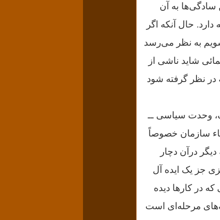
سادگى‌ها به آن
ارد. حال آنکه اگر
ویم به نظر می‌رسد
مائى شاید ناشى از
 در نظر گرفته شود
ک، وحدت سیاسى ــ
قاء سازمان خصوصاً
یگر درآن دچار
زى جز یک ایده آل
که در کارها دیده
‌هاى مرحله‌اى است