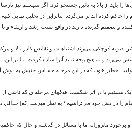
 را باید از بالا به پائین جستجو کرد. اگر سیستم نیز نارسا 
ا حاکم کرده اند بر می‌گردد. بنابراین در تحلیل نهایى کلیه 
ده و تصمیم گیرنده دارند در واقع سبب رشد و ارتقاء و یا
ائین ضربه کوچکى می‌زند اشتباهات و نقایص کادر بالا و مر
ش می‌زند و به هیچ وجه نباید آنرا ساده گرفت. بنا بر این، ای
ولیت خطیر خود، که در این مرحله حساس جنبش به دوش آنه
اتژیک هستیم یا در اثر شکست هدفهاى مرحله‌اى که ناشى از 
ام را در ذهن خود می‌تراشیم؟ به نظر میرسد [که] حداقل د
 و برخورد مغرورانه ما با مسائل در گذشته و حال که حاکمیت