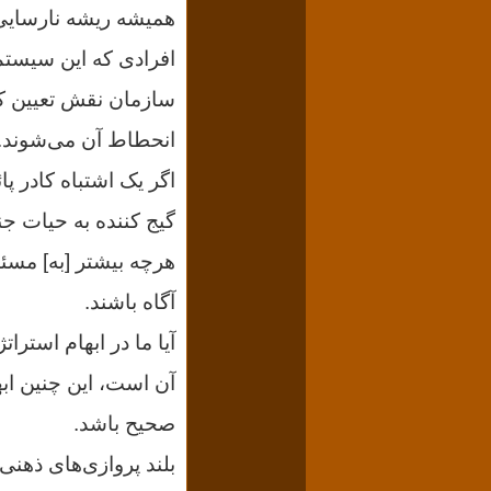
همیشه ریشه نارسایى‌ها
افرادى که این سیستم ر
سازمان نقش تعیین کنن
انحطاط آن می‌شوند.
اگر یک اشتباه کادر پ
گیج کننده به حیات جنب
هرچه بیشتر [به] مسئ
آگاه باشند.
آیا ما در ابهام استر
آن است، این چنین ابه
صحیح باشد.
بلند پروازی‌هاى ذهنى