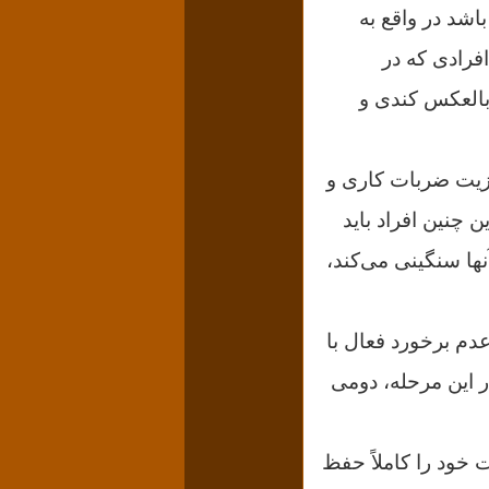
باشد در واقع به
افرادى که در
 بالعکس کندى و
کزیت ضربات کارى و
ن چنین افراد باید
ا سنگینى می‌کند،
عدم برخورد فعال با
ر این مرحله، دومى
 خود را کاملاً حفظ