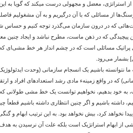
از استراتژى، معضل و مجهولى درست میکند که گویا به این 
‌ها از مسائلى که با آن درگیریم و به آن مشغولیم فاصله د
ت‌هائى که در درون سازمان می‌گذرد توجه کنیم و حساس ش
ین پیچیدگى که در ذهن ماست، مطرح نباشد و ایجاد چنین مع
ل پراتیک مسائلى است که در چشم انداز هر خط مشى‌اى که
] بشمار می‌رود.
ا نتوانسته باشیم یک انسجام سازمانى (وحدت ایدئولوژی
نى) که در واقع زمینهء مادى رشد استعدادهاى افراد و ارت
 به خود بدهیم، نخواهیم توانست یک خط مشى طولانى که د
یم، داشته باشیم و اگر چنین انتظارى داشته باشیم قطعاً چی
ا نخواهد کرد، بیش نخواهد بود. به این ترتیب ابهام و گنگى 
اشى از ابهام استراتژیک است بلکه علت آن نرسیدن به هدف