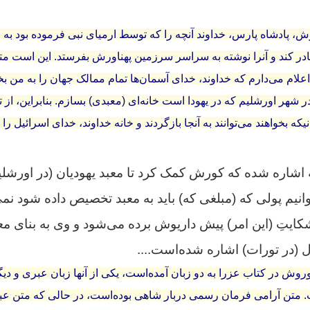
 پادشاه پارس، خداوند آنچه را که توسط ارمیای نبی فرموده بود به ا
در کند و آنرا نوشته به سراسر سرزمین پهناورش بفرستد. این است مت
لام می‌دارم که خداوند، خدای آسمان‌ها تمام ممالک جهان را به من بخ
 شهر اورشلیم که در یهودا است خانه‌ای (معبدی) بسازم. بنابراین، از تم
بخواهند می‌توانند به آنجا بازگردند و خانه خداوند، خدای اسرائیل را در ا
شاره شده که کورش کمک کرد تا معبد یهودیان (در اورشلی
نیم پولی که (مبلغی که) باید به معبد تخصیص داده شود نمی
ایتِ (این امر) پیش داریوش برده می‌شود و وی به بنای مع
ل (در تورات) اشاره شده‌است.
...
روش در کتاب عزرا به دو زبان آمده‌است، یکی از آنها زبان عبری و د
. متن آرامی فرمان رسمی دربار شاهی بوده‌است، در حالی که متن ع