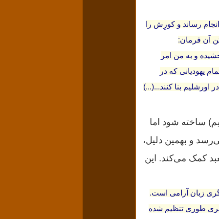
نجام رساند و کورِش را
ن آن فرمان:
شیده و به من امر
ام یهودیانی که در
ورشلیم بنا کنند...(...)
م) ساخته شود اما
‌رسد و بهمین دلیل،
بد کمک می‌کند. این
یگری زبان آرامی است.
بری طوری تنظیم شده‌