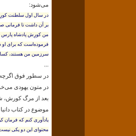
می‌شود:
در سال اول سلطنت کورِش،
بر آن داشت تا فرمانی صا
من کورِش پادشاه پارس اع
فرموده‌است که برای او در
سرزمین من هستند، کسانیکه 
...
در سطور فوق اگرچه ا
در متون یهودی می‌خوا
بعد از مرگ کورش، شک
موضوع در کتاب دانیا
یادآوری کنم که فرمان کو
محتوای این دو یکی نیست