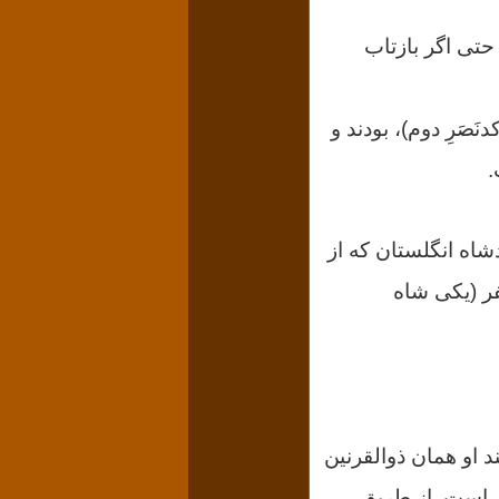
حتی اگر بازتاب
َصَرِ دوم)، بودند و
.
بیانیه بالفور Balfour Declaration، تصویر پادشاه انگلستان که از
فر (یکی شاه
او همان ذوالقرنین
ی است. از طریق