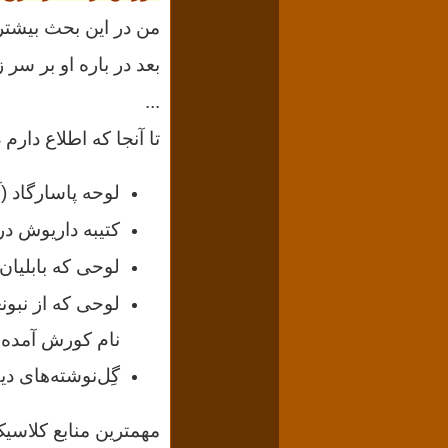
من در این بحث بیشتر 
بعد در باره او بر سر زب
...
تا آنجا که اطلاع دار
لوحه پاسارگاد 
کتیبه داریوش در
لوحی که بابلیان 
لوحی که از نبونع
نام کورش آمده‌
گِل‌نوشته‌های د
مهمترین
منابع کلاس