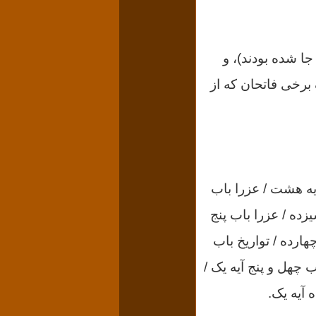
ا شده بودند)، و
برخی فاتحان که از
آیه هشت / عزرا باب
یزده / عزرا باب پنج
هارده / تواریخ باب
چهل و پنج آیه یک /
 آیه یک.