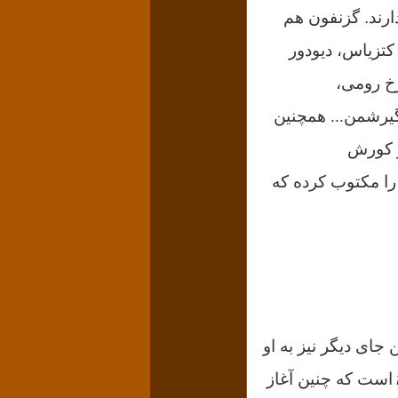
ارند.
گزنفون هم
کتزیاس،
دیودور
اسیت) مورخ رومی،
 گیرشمن... همچنین
ز کورش
ا مکتوب کرده که
جای دیگر نیز به او
است که
چنین آغاز
א