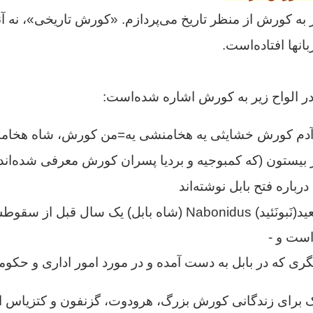
به کورش از منظر تاریخ می‌پردازم. «کورش تاریخی»، نه آن
انها افتاده‌‌است.
م در الواح زیر به کورش اشاره شده‌است:
(آدم کورش خشایثی یه هخامنشی یه=من کورش، شاه هخامن
 بیستون (که کمبوجیه و بردیا پسران کورش معرفی شده‌اند
درباره فتح بابل نوشته‌اند
ید(
نَبونَئید
) Nabonidus (شاه بابل) یک سال قبل از سق
است و -
یگری‌‌ که در بابل به دست آمده و در مورد امور اداری و حک
یک برای زندگانی کورش بزرگ، هرودوت، گزنفون و کتزیاس