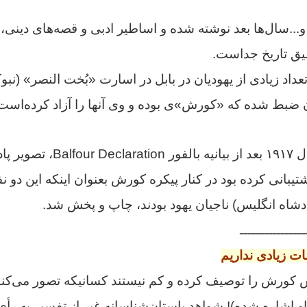
...سال‌ها بعد نوشته شده‌ و
اساطير ادبی و قصه‌های دينی، 
قیق تاريخ جداست.
عداد زیادی از یهودیان در بابل در اسارت «بُخت النصر» (نبوکدن
ن ضبط شده‌ که «کورش»ی بوده و وی آنها را آزاد کرده‌است
خوب است بدانیم سال ۱۹۱۷ بعد از 
تیبانی کرده بود در کنار پیکره کورش بعنوان اینکه این دو ن
شاه انگلیس) ناجیان یهود بودند، چاپ و پخش شد.
ــــــــــــــــ
ت زیادی نداریم
رش را توصیف کرده‌ و کم نیستند کسانیکه تصور می‌کنند 
او اشاره شده)!
شواهد باستان‌شناسانه غیر از تفسیر به رأ