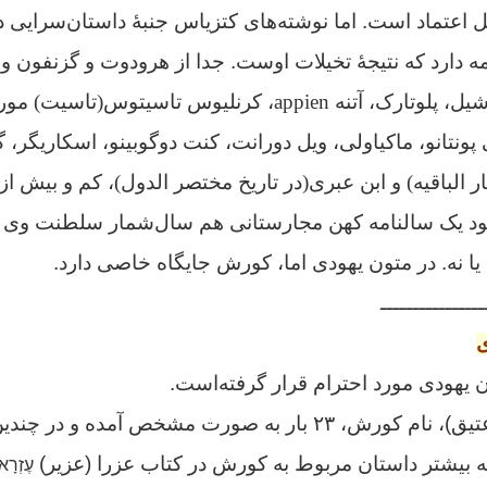
 اعتماد است. اما نوشته‌های کتزیاس جنبهٔ داستان‌سرایی د
ه دارد که نتیجهٔ تخیلات اوست
.
جدا از
هرودوت و گزنفون و 
سیسیلی، افلاطون، آشیل، پلوتارک، آتنه appien، کرنلیوس تاسیتوس(ت
 پونتانو، ماکیاولی، ویل دورانت، کنت دوگوبینو، اسکاریگر،
ار الباقیه
) و ابن عبری(در
تاریخ مختصر الدول
)، کم و بیش ا
د یک سالنامه کهن مجارستانی هم سال‌شمار سلطنت وی ر
ا نه.
در متون یهودی اما، کورش جایگاه خاصی دارد.
ــــــــــــــــ
ی
یهودی مورد احترام قرار گرفته‌است.
تیق)، نام کورش،
۲۳ بار به صورت مشخص آمده و در چندین 
ه
بیشتر داستان مربوط به کورش در کتاب عزرا (عزیر)
עֶזְרָ