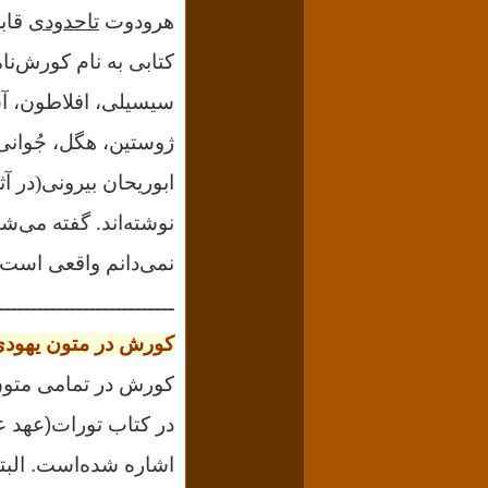
هرودوت
تاحدودی
قابل
کتابی به نام کورش‌نام
ژوستین
،
هگل، جُوانی
ابوریحان بیرونی(
در آث
نوشته‌اند.
گفته می‌شو
نمی‌دانم واقعی است ی
ـــــــــــــــــــــــــــ
کورش در متون یهود
کورش در تمامی متون 
در کتاب تورات(عهد ع
اشاره شده‌است. البت