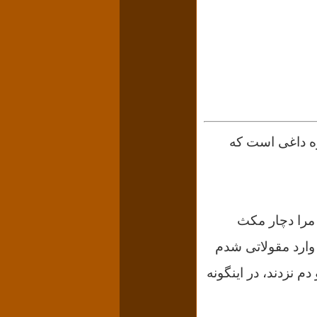
ره داغی است که
مرا دچار مکث
 وارد مقولاتی شدم
م نزدند، در اینگونه