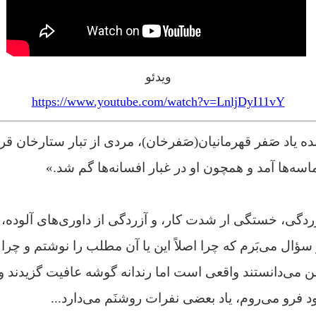
ویدئو
https://www.youtube.com/watch?v=LnljDyI11vY
ه یاد صَفر قهرمانیان(صَفرخان)، مردی از تبار ستارخان ق
اسه‌ها آمد و همچون او در غبار افسانه‌ها گم شد.»
گی، خستگی ار شدت کار، و آزردگی از داوری‌های آلوده، 
 سؤال می‌بَرم که چرا اصلاً این یا آن مطلب را نوشتم و چرا
من می‌دانستند واقعی است اما رندانه گوشه عافیت گزیدند و د
 فرو می‌روم، یاد بعضی نفرات روشنَم می‌دارد...