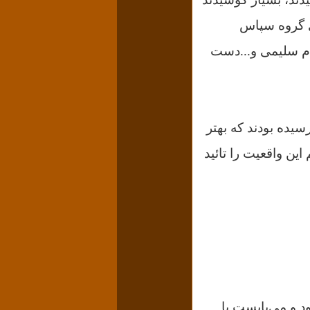
زی گروه سپاس
قدم سلیمی و...دست
سیده بودند که بهتر
ین واقعیت را تائید
د و می‌بایست با