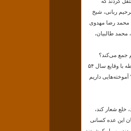
تقل کردند که
لرحیم ربانی، شیخ
 محمد رضا مهدوی
 محمد طالبیان،
م جمع می‌کند؟
شماری از افراد مذکور ذکر و فکرشان این بود که باید هرچه زودتر مردم را در رابطه با وقایع سال ۵۴
آموخته‌هایی داریم
 خلع شعار کند،
ان این عده کسانی
یدند، بسیار کوشیدند