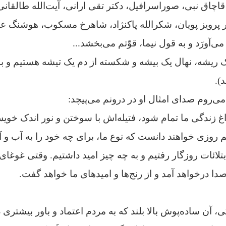
قاچاق نبی،
صوراسرافیل،
دکتر تقی ارانی،
آیت‌الله طالقان
 پرویز پویان، شکرالله پاکنژاد، شاهرخ مسکوب، هوشنگ عیس
‌آورَد و به قول نیما،
قوّتم می‌بخشد...
یک ریشه، نهال یک بیشه و شکسته از دم یک تیشه هستیم و با
).
می‌روم صدای امثال او در درونم می‌پیچد:
 زندگی ما تمام ‌شود، فتیله‌اش با سوختن و نور اندک خوی
م روزی خواهند دانست که نوع ما، برای چه خود را به آب و آ
تلائات روزگار رفتیم و به چه چیز امید داشتیم.
وقتی غوغای
صدا درخواهد آمد و از رنج‌ها و امیدهای ما خواهد گفت.
 آن ساده‌پوش بالا بلند که به مردم اعتماد و باور بیشتری 