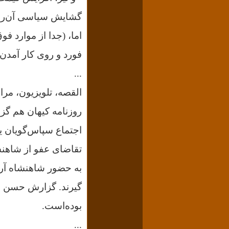
گشایش سیاسی آن‌را ه
اما، (جدا از موارد ف
فورد و روی کار آمدن
...
روزنامه کیهان هم گ
اجتماع سپاس‌گویان یک
تقاضای عفو از شاهنشا
گیرند. گزارش حسن رف
بوده‌است.
...