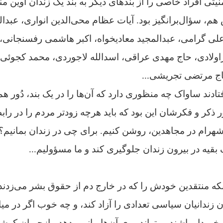
یتی افراد خاصی را از بندهای دیگر به بند یک زندان اوین من
ش هم، سؤال‌برانگیز بود. آیات عظام محی‌الدین انواری، عبدا
لی گرامی، عبدالمجید معادیخواه، اکبر هاشمی رفسنجانی،
راولادی، حاج مهدی عراقی، اسدالله لاجوردی، محمد کجوئی،
حاج مرتضی تجریشی...
تادند ساواک چه منظوری دارد که آن‌ها را در یک بند، دُور ه
هرام در مجاهدین، روشن کنیم. برای چی در زندان بمانیم؟ 
 بقیه در بیرون زندان جلوگیری کند و ما مسؤولیم...
که منتقدین خودش را که در خارج دم از حقوق بشر می‌زدند،
 زندانیان سیاسی تعدادی را آزاد کند، و چه خوب اگر در می
خوردار باشند و بتواند روی آن‌ها مانور بدهد. بازجویان کوش