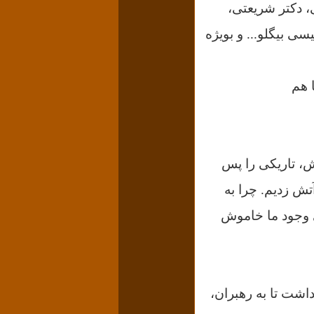
ی، دکتر شریعتی،
ی بیگلو... و بویژه
 هم
ش، تاریکی را پس
تش زدیم. چرا به
 وجود ما خاموش
داشت تا به رهبران،