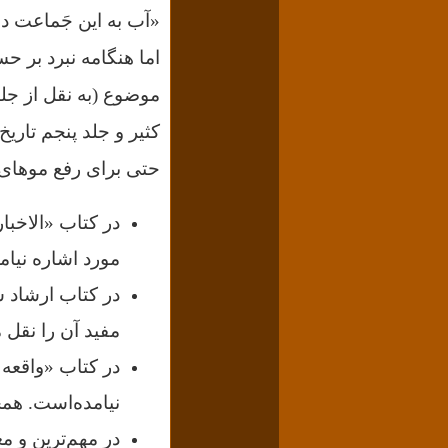
«آب به این جَماعت ده
اما هنگامه نبرد بر ح
کثیر و جلد پنجم تاری
حتی برای رفع موهای ز
در کتاب «الاخبا
مورد اشاره نیام
در کتاب ارشاد ش
مفید آن را نقل 
در کتاب «واقعه 
نیامده‌است. هم
در مهم‌ترین و مع