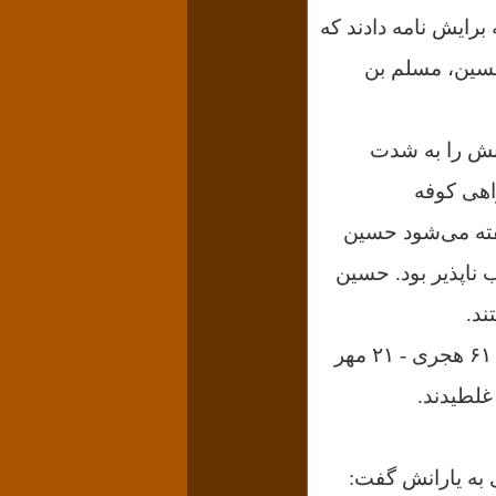
برایش نامه دادند که
 حسین، مسلم بن
رانش را به شدت
اهی کوفه
گفته می‌شود حسین
ب ناپذیر بود. حسین
ند.
عاقبت بین دو طرف، در کربلا - سرزمین طف - جنگ در گرفت و دهم مُحَّرم سال ۶۱ هجری - ۲۱ مهر
ی به یارانش گفت: