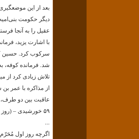
بعد از این موضعگیری،
دیگر حکومت بنی‌امیه
عقیل را به آنجا فرستا
با اشارت یزید، فرماند
سرکوب کرد. حسین که 
شد. فرمانده کوفه، به
تلاش زیادی کرد از میا
از مذاکره با عمر بن 
۵۹ خورشیدی – (روز عاشورا)، حسین و یارانش در یک نبرد نابرابر به خاک و خون غلطیدند.
...
اگرچه روز اول مُحَرّ