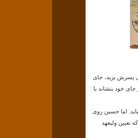
 خلیفهٔ اموی پسرش یزید، جای
جای خود بنشاند یا
یاید. اما حسین روی
ه تعیین ولیعهد