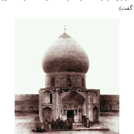
 گفت).