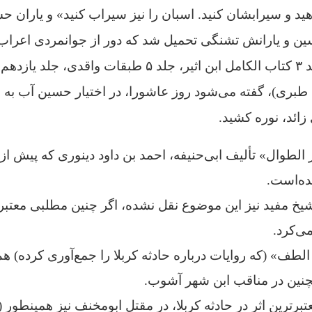
ید و سیرابشان کنید. اسبان را نیز سیراب کنید» و یاران حس
سین و یارانش تشنگی تحمیل شد که دور از جوانمردی اعراب بو
موضوع (به نقل از جلد ۳ کتاب الکامل ابن اثیر، جلد ۵ طبقات 
خ طبری)، گفته می‌شود روز عاشورا، در اختیار حسین آب به ح
ائد، نوره کشید.
ر الطوال» تألیف ابی‌حنیفه، احمد بن داود دینوری که پیش 
ده‌است.
یخ مفید نیز این موضوع نقل نشده، اگر چنین مطلبی معتبر 
می‌کرد.
الطف» (که روایات درباره حادثه کربلا را جمع‌آوری کرده) 
چنین در مناقب ابن شهر آشوب.
تبرترین اثر در حادثه کربلا، در مقتل ابومخنف نیز همینطور 