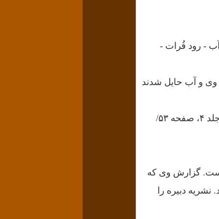
ب - رود فُرات -
ن وی و آب حایل شدند
تاریخ الامم والملوک، جلد ۷، صفحه ۳۰۰۶ / الأخبار الطوال، صفحه ۲۵۵ / الكامل، جلد ۴، صفحه ۵۳/
است. گزارش وی که
ریه دبیره) منتشر شد. نشریه دبیره را