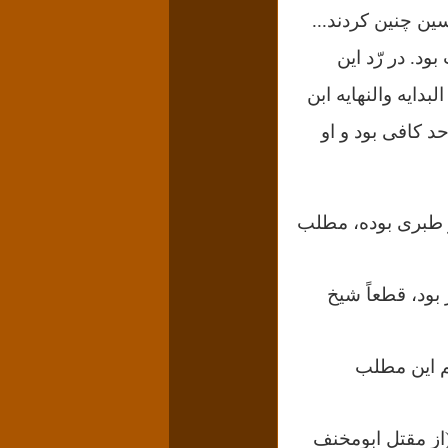
ین چنین کردند...
د. در رّد این
واقدی، جلد یازدهم البدایه والنهایه ابن
د کافی بود و او
از طبری بوده، مطلب
بود، قطعاً شیخ
هم این مطلب
(از مقتل ابومخنف