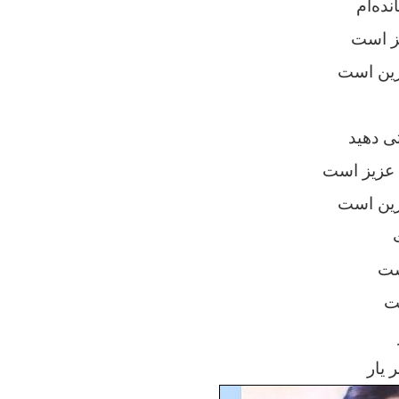
نده‌ام
یز است
رین است
تی دهید
عزیز است
رین است
ست
ت
یار