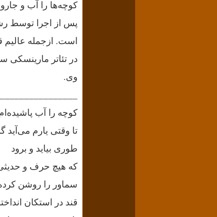
پس از اجرا توسط رشی
در تئاتر مارینسکی سن
وی.
________________
کوچه را آب پاشیده‌ام
تا وقتی یارم می‌آید گ
طوری بیاید و برود
که هیچ حرف و حدیثی 
سماور را روشن کرده‌
قند در استکان انداخته