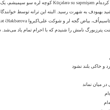
کوچه‌ها را آب و جارو کرده‌ام Küçələrə su səpmişəm کوچه
د بهبودف به شهرت رسید. البته این ترانه توسط خوانندگان
ت پترزبورگ نامش را شنیدم که با احرام تمام یاد می‌شد. س
رد و خاکی بلند نشود
در میان نماند
ام
‌ام