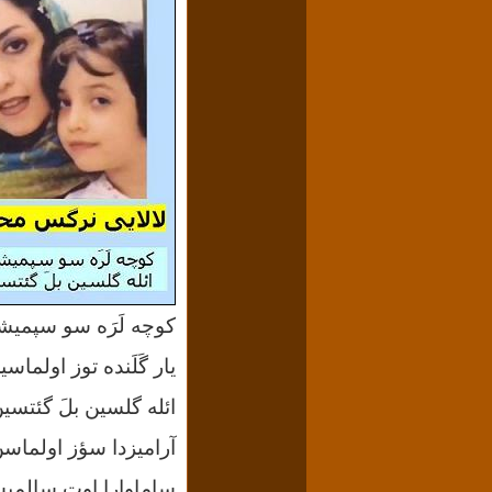
کوچه لَرَه سو
سپمیش
یار
گَلَنده
توز
اولماسی
ائله
گلسین
بلَ
گئتسین
آرامیزدا
سؤز
اولماسن
ساماوارا
اوت
سالمیش