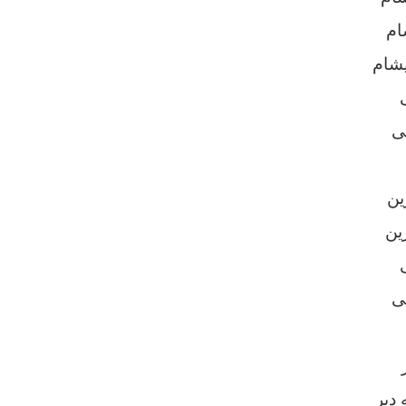
ام
شام
ی
ین
ین
ی
 دیر