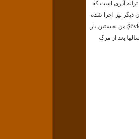
 لره سو سپمیشم، یک ترانه آذری است که
 دیگر نیز اجرا شده
است. ازجمله عالیم قاسیم‌اُف، بیاض گجه لر و شوکت علی‌اکبروا Şövkət Ələkbərova من نخستین بار
الها بعد از مرگ