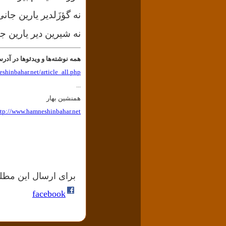
نه
گؤزَلدیر
یارین جانی
نه شیرین دیر یارین ج
همه نوشته‌ها و ویدئوها در آد
shinbahar.net/article_all.php
...
همنشین بهار
ttp://www.hamneshinbahar.net
برای ارسال این مطلب
facebook