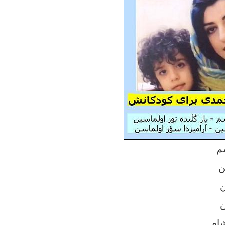
م
ن
ام