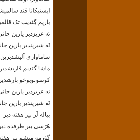
ایستیکانا
قند
سالمیش
یاریم
گِئدیب
تک
قالمی
نَه
عزیزدیر
یارین جانی
نَه
شیریندیر
یارین جان
ساماواری
آلیشدیرین
ماشا
گتدیم
قاریشدیر
کوسولویوخو
بارشدیر
نَه
عزیزدیر
یارین جانی
نَه
شیریندیر
یارین جان
پیاله لَر بیر هفته دیر
هَرَسی بیر
طرفده
دیر
گؤرمه
میشم
بیر هفته