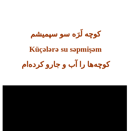
کوچه لَرَه سو سپمیشم
Küçələrə su səpmişəm
کوچه‌ها را آب و جارو کرده‌ام