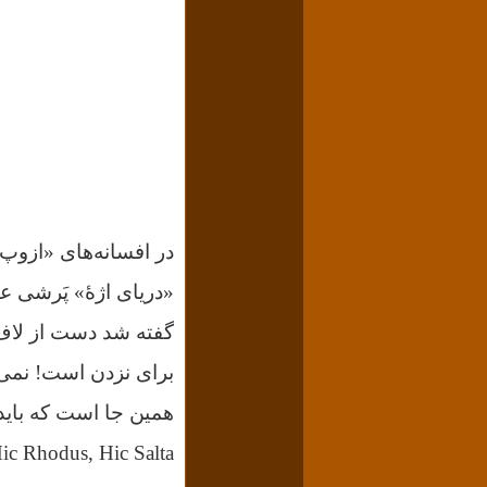
«دریای اژۀ» پَرشى عظ
گفته شد دست از لاف
برای نزدن است! نمی‌
همین جا است که باید
Hic Rhodus, Hic Salta و به تعبیر مارکس: گل همین جا است، همین جا ب