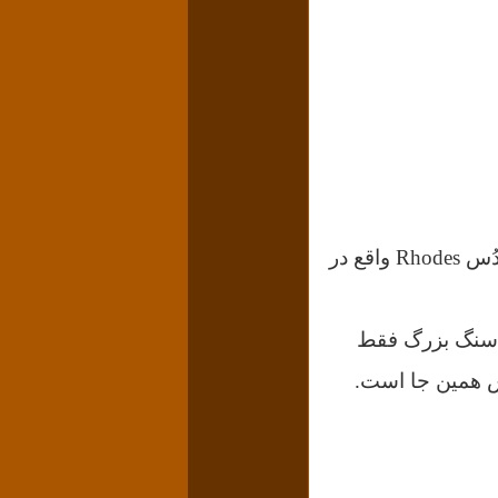
در افسانه‌های «ازوپ» Aesop آمده است که لاف‌رنان مدعى بودند در «جزیره رودُس Rhodes واقع در
ه سنگ بزرگ فقط
س همین جا است.