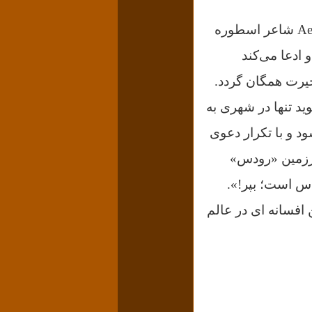
مارکس در فصل نخست هجدهم برومر لوئی بناپارت به افسانه‌ای از «ازوپ» Aesop شاعر اسطوره
ادعا می‌کند
حیرت همگان گردد.
ید تنها در شهری به
د و با تکرار دعوی
سرزمین «رودس»
دس است؛ بپر!».
 افسانه ای در عالم