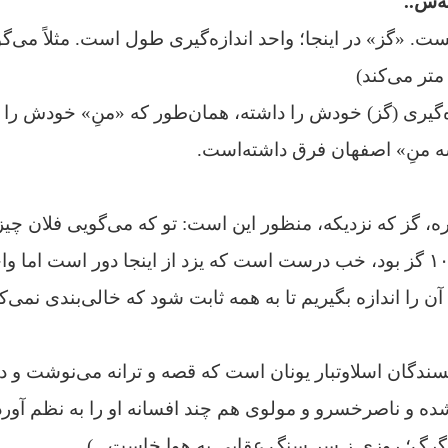
ه‌س..
ت. «گز» در اینجا؛ واحد اندازه‌گیری طول است. مثلاً می‌گوی
متر می‌کند)
‌گیری (گز) خودش را داشته، همان‌طور که «منِ» خودش را هم
سه منِ» اصفهان فرق داشته‌است.
ره، گز که نزدیکه، منظور این است: تو که می‌گویی فلان چیز 
(اندازه گرفتم) و مثلاٍ ۱۰ گز بود، خب درست است که یزد از اینجا دور است ا
 آن را اندازه بگیریم تا به همه ثابت شود که خالی‌بندی نمی‌ک
Aesop از نویسندگان اسلاوتبار یونان است که قصه و ترانه می‌نوشت و
شده و ناصرخسرو و مولوی هم چند افسانه‌ او را به نظم آورده
گرگ؛ روزی ز سر سنگ عقابی به هوا خاست...)