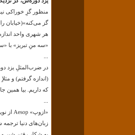
یزد دوره‌س، گز نزدیک
منظور گزِ خوراکی نیس
گز می‌کنه»(خیابان را 
هر شهری واحد اندازه
«سه منِ تبریز» با «
...
در ضرب‌المثلِ یزد دو
که داریم. بیا همین جا
...
«ازوپ» 
زبان‌های دنیا ترجمه 
به شکار رفتن شیر و 