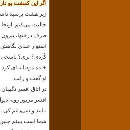
اگر این کفشت بو دار
زیر هشت پرسید داستا
حالیت می‌کنم. اونجا 
طرف درختها، بیرون بن
استوار عبدی نگاهش ر
کُردی؟ لری؟ پاسخی ن
خنده موذیانه ای کرد 
او گفت و رفت.
در اتاق افسر نگهبان
افسر مزبور روبه دیو
نیامد و نمی‌دانم کی 
شما است ببینم چنین ر