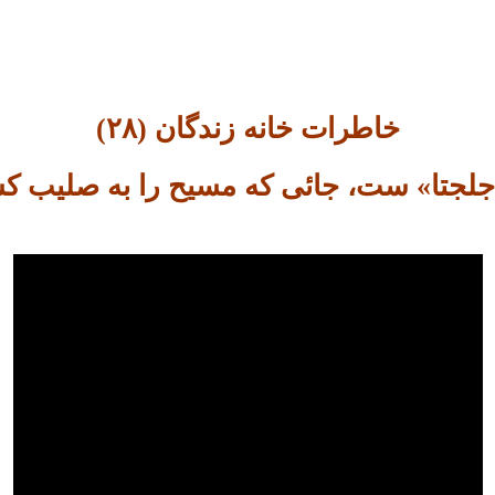
خاطرات خانه زندگان (۲۸)
«جلجتا» ست، جائی که مسیح را به صلیب ک