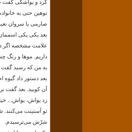
کرد و یواشکی گفت ش
توهین حتی به خانواده 
صارمی یا سروان نعیمی
بعد یکی یکی اسممان 
علامت مشخصه اگر دار
داریم. موها و رنگ چشم
به من که رسید گفت ا
بعد دستور داد گیوه ا
آن کوبید. بعد گفت بر
زد یواش‌، یواش‌... 
تو آستینت می‌کنند. 
شرّش می‌ترسیدم.