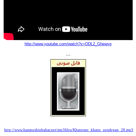
http://www.youtube.com/watch?v=ODL2_Ghewvg
...
http://www.hamneshinbahar.net/mp3files/Khaterate_khane_zendegan_28.mp3