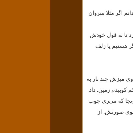
دانم اگر مثلا سروان
د تا به قول خودش
ر هستیم یا زلف
وی میزش چند بار به
م کوبیدم زمین. داد
ونجا که می‌ری چوب
توی صورتش. از