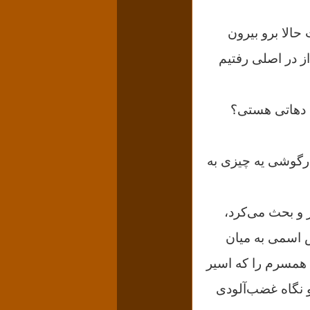
الا برو بیرون
از در اصلی رفتیم
د دهاتی هستی؟
درگوشی یه چیزی به
 و بحث می‌کرد،
س اسمی به میان
م همسرم را که اسیر
و نگاه غضب‌آلودی