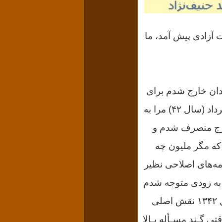
هه ملی و نهضت آزادی پیش آمد، ما
که اگر از زندان خارج شدم برای
تحصیل به اروپا یا آمریکا بروم و در ایران نباشم ولی کشتار عام مردم در پانزده خرداد (سال ۴۲) مرا به
خارج منصرف شدم و
که مگر ملیون چه
 شدم. ابتدا برنامه‌های اصلاحی نظیر
 به زودی متوجه شدم
که هیچ کدام از این برنامه‌ها اجرا نمی‌شود؛ مثلاً شهردار وقت که در انتخابات سال ۱۳۴۲ نقش اصلی
ی گـند مسـأله بـالا