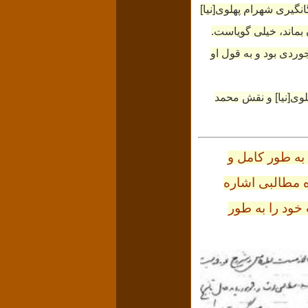
نگیری شهرام پهلوی[نیا]
بماند، خیلی گویاست.
جوردی بود و به قول او
وی[نیا] و نقش محمد
به طور کامل و
ه مطالبی اشاره
 خود را به طور