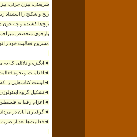
شریعتی،
بیژن جزنی،
بیژ
رنج و شکنج را استبداد زی
رنج‌ها کشیده و چه خون دل‌
بازجوی متخصص میراحمد 
مشروح فعالیت خود را توضی
◄
انگیزه و دلائلی که به
◄
اقدامات و نحوه فعالیت
◄
لیست کتاب‌هایی را که 
◄
تشکیل گروه ایدئولوژی
◄
اعزام رفقا به فلسطین
◄
گرفتاری آنان در مردادماه سال ۴۹ در دوبی و جریان ربودن هو
◄
فعالیت‌ها بعد از ضربه شهر