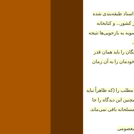
سناد طبقه‌بندی شده
شور... و کتابخانه
سویه به بازجویی‌ها نتیجه
.
گان را باید همان قدر
 خودمان را به آن زمان
طلب را (که ظاهراً نباید
نین این دیدگاه را جا
سلحانه باقی نمی‌ماند.
معصومی