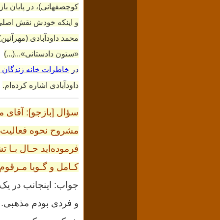
کوچصفهانی)،
در پایان با
و اینکه خودش نقش اصلی ر
محمد داود‌آبادی (مهرآئین)
«ستون دادستانی»...(...)
در
خاطرات خانه زندگان 
داودآبادی اشاره کرده‌ام.
سؤال [بازجو]: آقای 
مشروح نحوه فعالیت خ
فرموده‌اید حـال بـا ت
کـامل و گـویا مـرقوم 
جواب: اینجانب در یک
و فردی بودم مذهبی. 