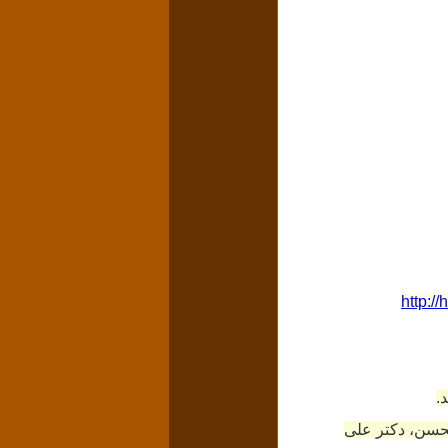
http:
.
محسن،
دکتر علی