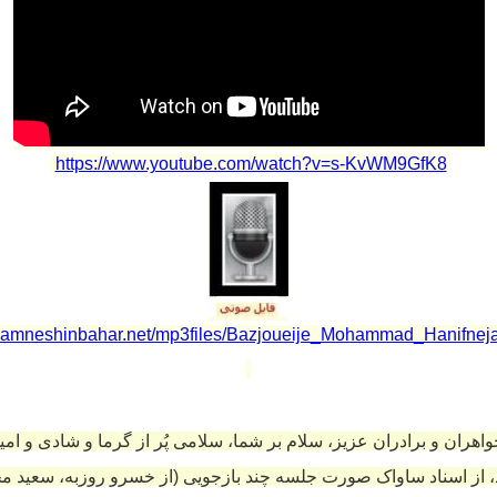
https://www.youtube.com/watch?v=s-KvWM9GfK8
//hamneshinbahar.net/mp3files/Bazjoueije_Mohammad_Hanifnej
خواهران و برادران عزیز، سلام بر شما، سلامی پُر از گرما و شادی و امید
، از اسناد ساواک صورت جلسه چند بازجویی (از خسرو روزبه، سعید 