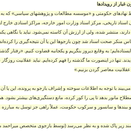
 غبار از رویدادها
سط نهادهای حکومتی و «موسسه مطالعات و پژوهشهای سیاسی» که به ا
اسناد تاریخی، مرکز اسناد وزارت امور خارجه، مراکز اسنادی خارج از ک
رند، منتشر شده، ولی از ارزش آن کاسته نمی‌شود.
نباید با نگاهی یک
س منکر صحت اسناد شد چون بازجوها این یا آن نتیجه‌گیری را کرده‌اند
یستاده‌ایم؛ به وقایع دیروز بنگریم و یکجانبه قضاوت کنیم. «رفتار گذشت
یدند. تنها در اینصورت ما گذشته را فهم کرده‌ایم. نباید عقلانیت روزگار
یغ عقلانیت معاصر گردن بزنیم.»
‌بیند با توجه به اطلاعات سوخته و اِشراف بازجو به پرونده، این یا آن م
صطلاح مانور بدهد تا پی را کور کرده، مانع دستگیری‌های بیشتر بشود. همچ
 و ببندها و سانسور و سرکوب حکومت، عملاً راهی جز توسل به مبارزه م
ند زیر پاک شده و به نظر می‌رسد
(توسط بازجوی متخصص میراحمد 