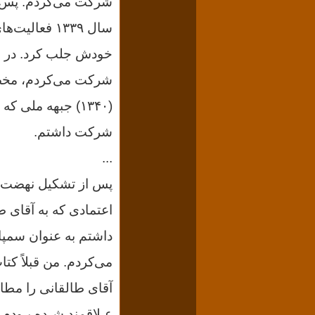
شرکت می‌کردم. پس ا
سال ۱۳۳۹ فعال
خودش جلب کرد. در ب
(۱۳۴۰) جبهه ملی 
شرکت داشتم.
...
پس از تشکیل نهضت آ
اعتمادی که به آقای 
داشتم به عنوان سمپا
می‌کردم. من قبلاً کت
آقای طالقانی را مطالع
عـلاقمند شـده بـودم. 