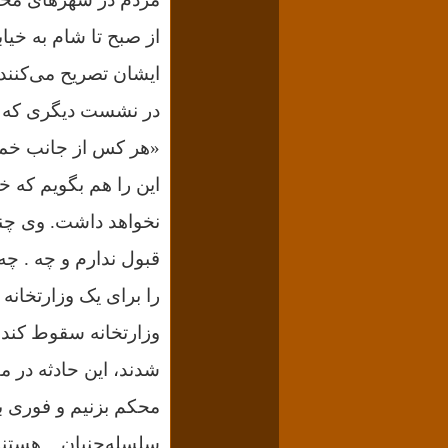
از صبح تا شام به خیابا
ایشان تصریح می‌کنند خم
در نشست دیگری که سه‌شنبه اول بهم
«هر کس از جانب خمین
این را هم بگویم که خ
نخواهد داشت. وی چنا
قبول ندارم و چه . چه
را برای یک وزارتخانه ت
شدند، این حادثه در م
محکم بزنیم و فوری ب
سلسله‌جنبان...‌ هست