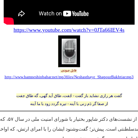
https://www.youtube.com/watch?v=0JTa66IEV4s
http://www.hamneshinbahar.net/mp3files/Neshasthaye_ShapourBakhtiar.mp3
گفت هر رازی نشاید باز گفت - جُفت، طاق آید گهی، گه طاق جفت
از صفا گر دَم زنی با آینه - تیره گردد زود با ما آینه
این بحث، خلاصه‌ای 