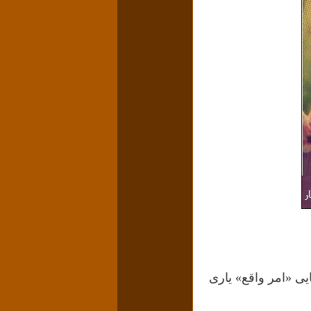
ایی «امر واقع» یاری