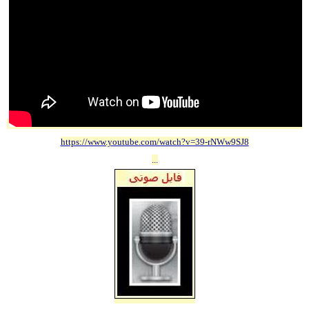
https://www.youtube.com/watch?v=39-rNWw9SJ8
...