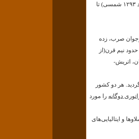
سده بیستم داشت، جنگ جهانی اول ‌است که از ۲۸ جولای ۱۹۱۴ میلادی(پنج مرداد ۱۲۹۳ شمسی) تا
جوان صرب، زده
Austro-Hungaria که حدود نیم قرن(از
ان، اتریش-
یم گردید. هر دو کشور
اتوری دوگانه
را مورد
وها و ایتالیایی‌های