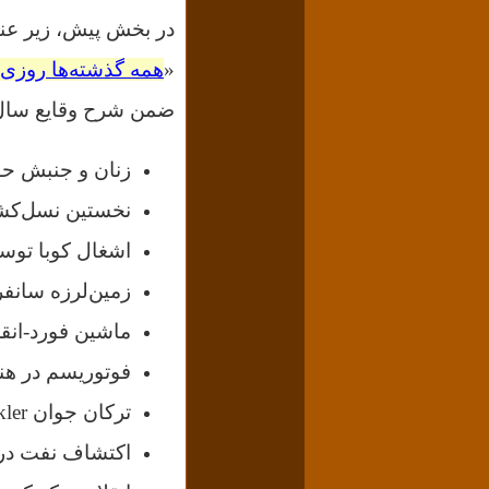
در بخش پیش، زیر عنو
«
همه گذشته‌ها روزی 
ضمن شرح وقایع سال‌
زنان و جنبش حق رأی  movement
نخستین نسل‌کشی
اشغال کوبا توسط
زمین‌لرزه سانف
ماشین فورد-انق
فوتوریسم در هنر
ترکان جوان
 Türkler
اکتشاف نفت در 