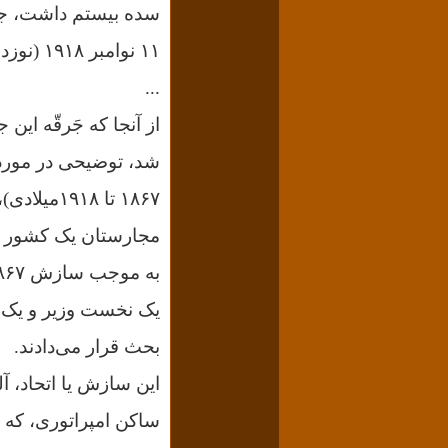
۱۱ نوامبر ۱۹۱۸ (نوزده آبان ۱۲۹۷) طول کشید.
...
از آنجا که
جَرقّه این 
شد، توضیحی در مور
۱۸۶۷ تا 
مجارستان یک کشور چن
یک نخست وزیر و یک 
بحث قرار می‌دادند.
این سازش یا اتحاد، آل
ساکن امپراتوری، که ا