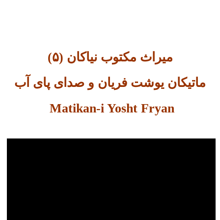
میراث مکتوب نیاکان (۵)
ماتیکان یوشت فریان و صدای پای آب
Matikan-i Yosht Fryan