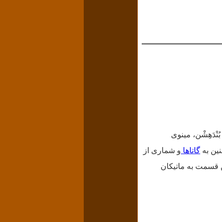
نْدَهِشْن، مینوی
نین به
گاتاها
و شماری از
ین قسمت به ماتیکان