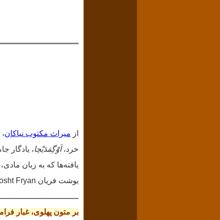
از
میراث مکتوب نیاکان
، 
خرد،
اَوْگِمَدَیْچا
‌، یادگار 
یافته‌‌ها که به زبان مادی
یوشت فریان Matikan-i Yosht Fryan می‌پردازم.
ــــــــــــــــــــــــــــــــ
بر متون پهلوی، غبار ف