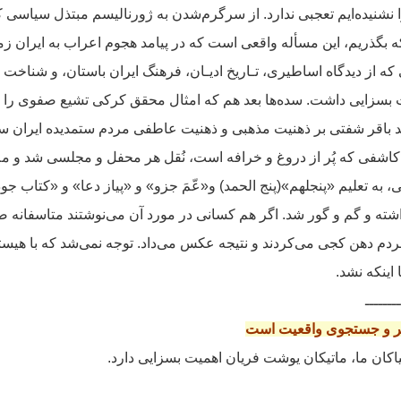
 را نشنیده‌ایم تعجبی ندارد. از سرگرم‌شدن به ژورنالیسم مبتذل سیاسی ک
گذریم، این مسأله واقعی است که در پیامد هجوم اعراب به ایران زمین
از دیدگاه اساطیری، تـاریخ ادیـان، فرهنگ ایران باستان، و شناخت 
 بسزایی داشت.
سده‌ها بعد هم که امثال محقق کرکی تشیع صفوی را حل
باقر شفتی بر ذهنیت مذهبی و ذهنیت عاطفی مردم ستمدیده ایران سو
اشفی که پُر از دروغ و خرافه است، نُقل هر محفل و مجلسی شد و ملا
، به تعلیم «پنجلهم»(پنج الحمد) و«عّمَ جزو» و «پیاز دعا» و «کتاب 
اشته و گم و گور شد. اگر هم کسانی در مورد آن می‌نوشتند متاسفانه ض
مردم دهن کجی می‌کردند و نتیجه عکس می‌داد. توجه نمی‌شد که با ه
اینکه نشد.
ــــــــ
بشر و جستجوی واقعیت است
کان ما، ماتیکان یوشت فریان اهمیت بسزایی دارد.