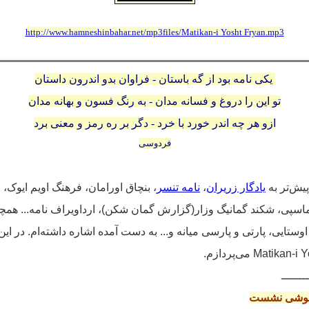
http://www.hamneshinbahar.net/mp3files/Matikan-i Yosht Fryan.mp3
یکی نامه بود از گه باستان -
فراوان بدو اندرون داستان
تو این را دروغ و فسانه مدان -
به رنگ فسون و بهانه مدان
ازو هر چه اندر خورد با خرد -
دگر بر ره رمز و معنی برد
فردوسی
پیش‌تر به
یادگار زریران
،
نامه تنسر
، بنچاق اورامان، فرهنگ اویم ایوک، بُ
جاماسپی، شکند گمانیگ وزار(گزارش گمان شکن)، ارداویراف نامه... همچ
، اوستایی، پارتی و پارسی میانه و... به دست آمده اشاره داشته‌ام‌. در ا
ــــــــ
راموشی نشست